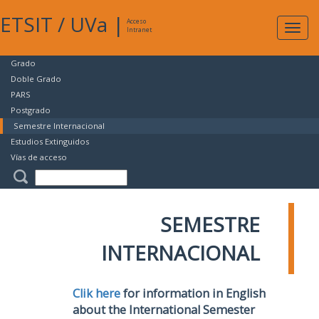
ETSIT
/
UVa
|
Acceso
Expan
Intranet
naveg
Grado
Doble Grado
PARS
Postgrado
Semestre Internacional
Estudios Extinguidos
Vías de acceso
SEMESTRE
INTERNACIONAL
Clik here
for information in English
about the International Semester