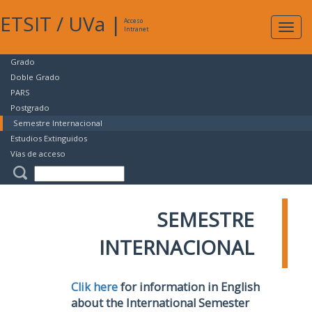
ETSIT
/
UVa
|
Acceso
Expan
Intranet
naveg
Grado
Doble Grado
PARS
Postgrado
Semestre Internacional
Estudios Extinguidos
Vías de acceso
SEMESTRE
INTERNACIONAL
Clik here
for information in English
about the International Semester