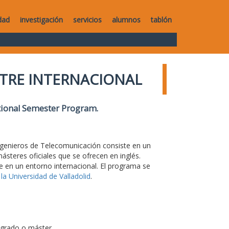
dad
investigación
servicios
alumnos
tablón
TRE INTERNACIONAL
ational Semester Program
.
Ingenieros de Telecomunicación consiste en un
steres oficiales que se ofrecen en inglés.
e en un entorno internacional. El programa se
la Universidad de Valladolid
.
 grado o máster.