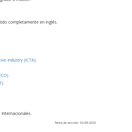
tido completamente en inglés.
e Industry (ICTA).
ECO).
T).
 Internacionales.
Fecha de revisión: 02-09-2025