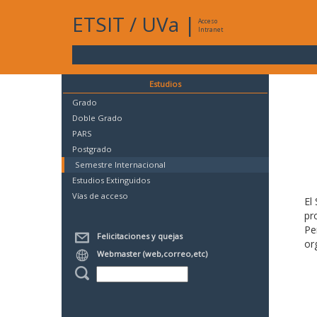
ETSIT
/
UVa
|
Acceso
Intranet
Estudios
Grado
Doble Grado
PARS
Postgrado
Semestre Internacional
Estudios Extinguidos
Vías de acceso
El
pr
Pe
Felicitaciones y quejas
or
Webmaster (web,correo,etc)