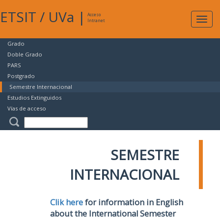
ETSIT
/
UVa
|
Acceso
Expan
Intranet
naveg
Grado
Doble Grado
PARS
Postgrado
Semestre Internacional
Estudios Extinguidos
Vías de acceso
SEMESTRE
INTERNACIONAL
Clik here
for information in English
about the International Semester