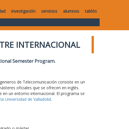
dad
investigación
servicios
alumnos
tablón
TRE INTERNACIONAL
ational Semester Program
.
Ingenieros de Telecomunicación consiste en un
steres oficiales que se ofrecen en inglés.
e en un entorno internacional. El programa se
la Universidad de Valladolid
.
 grado o máster.