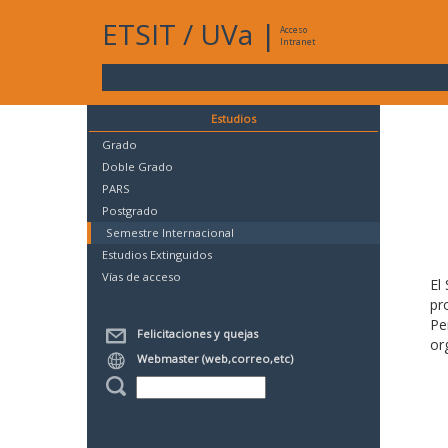
ETSIT
/
UVa
|
Acceso
Intranet
Estudios
Grado
Doble Grado
PARS
Postgrado
Semestre Internacional
Estudios Extinguidos
Vías de acceso
El
pr
Pe
Felicitaciones y quejas
or
Webmaster (web,correo,etc)