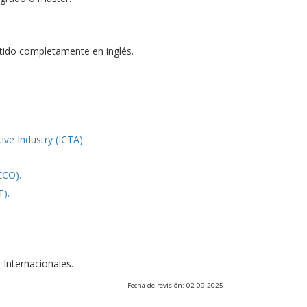
tido completamente en inglés.
e Industry (ICTA).
ECO).
T).
 Internacionales.
Fecha de revisión: 02-09-2025