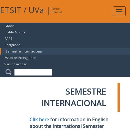
ETSIT
/
UVa
|
Acceso
Expan
Intranet
naveg
Grado
Doble Grado
PARS
Postgrado
Semestre Internacional
Estudios Extinguidos
Vías de acceso
SEMESTRE
INTERNACIONAL
Clik here
for information in English
about the International Semester