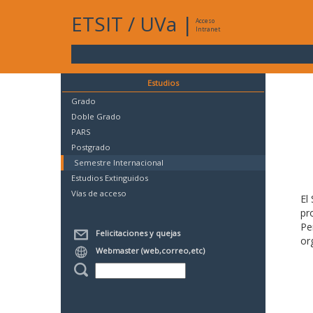
ETSIT
/
UVa
|
Acceso
Intranet
Estudios
Grado
Doble Grado
PARS
Postgrado
Semestre Internacional
Estudios Extinguidos
Vías de acceso
El
pr
Pe
Felicitaciones y quejas
or
Webmaster (web,correo,etc)