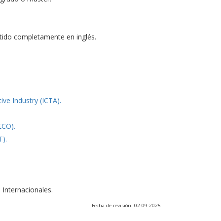
tido completamente en inglés.
e Industry (ICTA).
ECO).
T).
 Internacionales.
Fecha de revisión: 02-09-2025