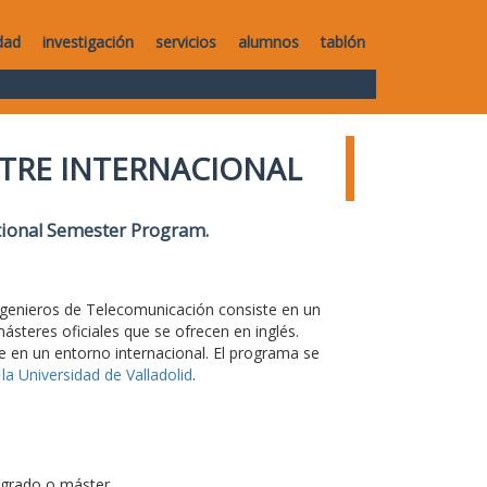
dad
investigación
servicios
alumnos
tablón
TRE INTERNACIONAL
ational Semester Program
.
Ingenieros de Telecomunicación consiste en un
steres oficiales que se ofrecen en inglés.
e en un entorno internacional. El programa se
la Universidad de Valladolid
.
 grado o máster.