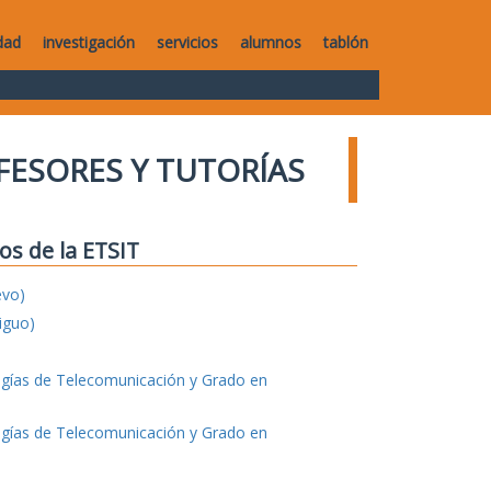
dad
investigación
servicios
alumnos
tablón
FESORES Y TUTORÍAS
os de la ETSIT
evo)
iguo)
ogías de Telecomunicación y Grado en
ogías de Telecomunicación y Grado en