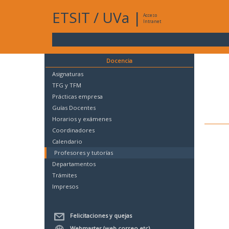
ETSIT
/
UVa
|
Acceso
Intranet
Docencia
Asignaturas
TFG y TFM
Prácticas empresa
Guías Docentes
Horarios y exámenes
Coordinadores
Calendario
Profesores y tutorías
Departamentos
Trámites
Impresos
Felicitaciones y quejas
Webmaster (web,correo,etc)