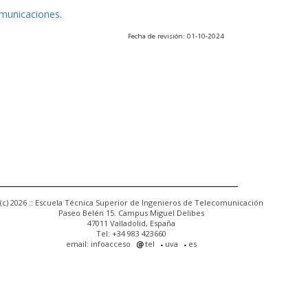
omunicaciones
.
Fecha de revisión: 01-10-2024
(c) 2026 :: Escuela Técnica Superior de Ingenieros de Telecomunicación
Paseo Belén 15. Campus Miguel Delibes
47011 Valladolid, España
Tel: +34 983 423660
email: infoacceso
tel
uva
es