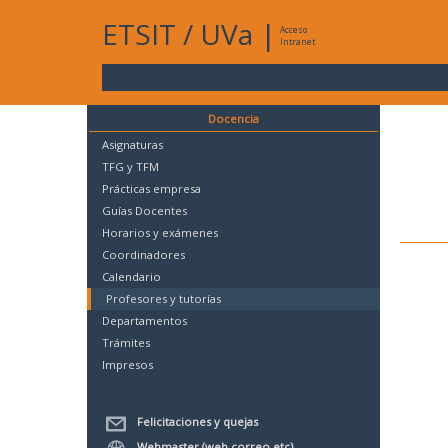
ETSIT
/
UVa
|
Acceso
Intranet
Docencia
Asignaturas
TFG y TFM
Prácticas empresa
Guías Docentes
Horarios y exámenes
Coordinadores
Calendario
Profesores y tutorías
Departamentos
Trámites
Impresos
Felicitaciones y quejas
Webmaster (web,correo,etc)