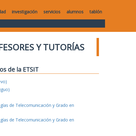
dad
investigación
servicios
alumnos
tablón
FESORES Y TUTORÍAS
os de la ETSIT
evo)
iguo)
ogías de Telecomunicación y Grado en
ogías de Telecomunicación y Grado en