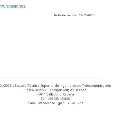
omunicaciones
.
Fecha de revisión: 01-10-2024
(c) 2026 :: Escuela Técnica Superior de Ingenieros de Telecomunicación
Paseo Belén 15. Campus Miguel Delibes
47011 Valladolid, España
Tel: +34 983 423660
email: infoacceso
tel
uva
es