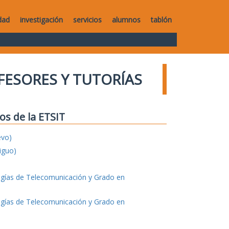
dad
investigación
servicios
alumnos
tablón
FESORES Y TUTORÍAS
os de la ETSIT
evo)
iguo)
ogías de Telecomunicación y Grado en
ogías de Telecomunicación y Grado en