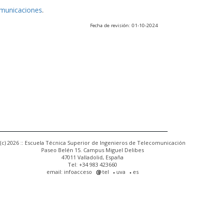
omunicaciones
.
Fecha de revisión: 01-10-2024
(c) 2026 :: Escuela Técnica Superior de Ingenieros de Telecomunicación
Paseo Belén 15. Campus Miguel Delibes
47011 Valladolid, España
Tel: +34 983 423660
email: infoacceso
tel
uva
es