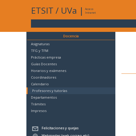
ETSIT
/
UVa
|
Acceso
Intranet
Docencia
Asignaturas
TFG y TFM
Prácticas empresa
Guías Docentes
Horarios y exámenes
Coordinadores
Calendario
Profesores y tutorías
Departamentos
Trámites
Impresos
Felicitaciones y quejas
Webmaster (web,correo,etc)