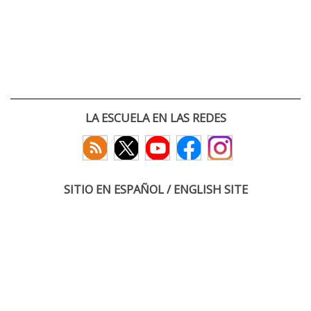
LA ESCUELA EN LAS REDES
SITIO EN ESPAÑOL / ENGLISH SITE
(c) 2026 :: Escuela Técnica Superior de Ingenieros de Telecomunicación
Paseo Belén 15. Campus Miguel Delibes
47011 Valladolid, España
Tel: +34 983 423660
email: infoacceso
tel
uva
es