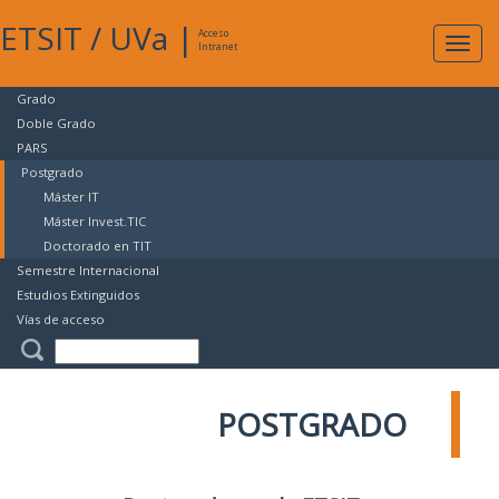
ETSIT
/
UVa
|
Acceso
Expan
Intranet
naveg
Grado
Doble Grado
PARS
Postgrado
Máster IT
Máster Invest.TIC
Doctorado en TIT
Semestre Internacional
Estudios Extinguidos
Vías de acceso
POSTGRADO