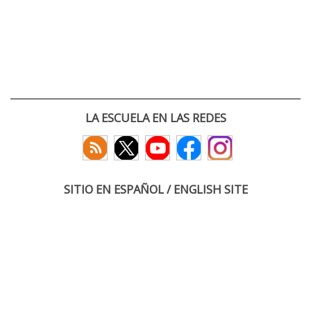
LA ESCUELA EN LAS REDES
SITIO EN ESPAÑOL / ENGLISH SITE
(c) 2026 :: Escuela Técnica Superior de Ingenieros de Telecomunicación
Paseo Belén 15. Campus Miguel Delibes
47011 Valladolid, España
Tel: +34 983 423660
email: infoacceso
tel
uva
es