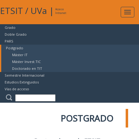
ETSIT
/
UVa
|
Acceso
Expan
Intranet
naveg
Grado
Doble Grado
PARS
Postgrado
Máster IT
Máster Invest.TIC
Doctorado en TIT
Semestre Internacional
Estudios Extinguidos
Vías de acceso
POSTGRADO