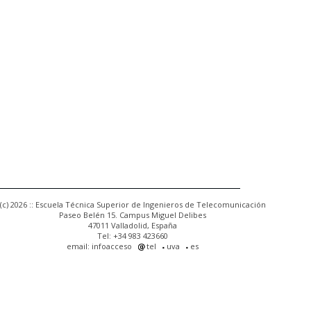
(c) 2026 :: Escuela Técnica Superior de Ingenieros de Telecomunicación
Paseo Belén 15. Campus Miguel Delibes
47011 Valladolid, España
Tel: +34 983 423660
email: infoacceso
tel
uva
es