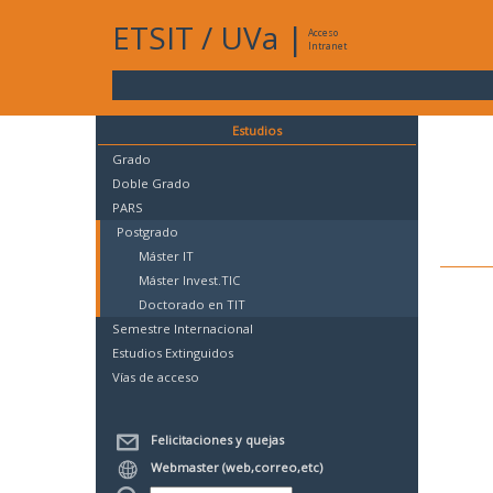
ETSIT
/
UVa
|
Acceso
Intranet
Estudios
Grado
Doble Grado
PARS
Postgrado
Máster IT
Máster Invest.TIC
Doctorado en TIT
Semestre Internacional
Estudios Extinguidos
Vías de acceso
Felicitaciones y quejas
Webmaster (web,correo,etc)