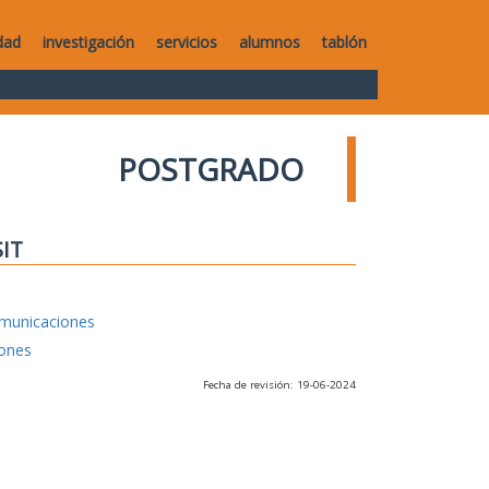
dad
investigación
servicios
alumnos
tablón
POSTGRADO
SIT
omunicaciones
iones
Fecha de revisión: 19-06-2024