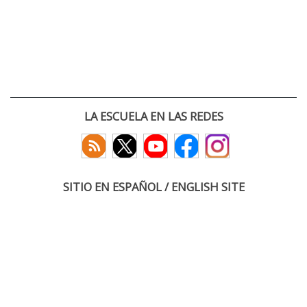
LA ESCUELA EN LAS REDES
SITIO EN ESPAÑOL / ENGLISH SITE
(c) 2026 :: Escuela Técnica Superior de Ingenieros de Telecomunicación
Paseo Belén 15. Campus Miguel Delibes
47011 Valladolid, España
Tel: +34 983 423660
email: infoacceso
tel
uva
es