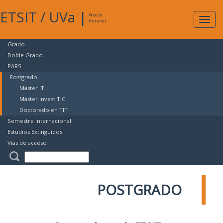
ETSIT
/
UVa
|
Acceso
Expan
Intranet
naveg
Grado
Doble Grado
PARS
Postgrado
Máster IT
Máster Invest.TIC
Doctorado en TIT
Semestre Internacional
Estudios Extinguidos
Vías de acceso
POSTGRADO