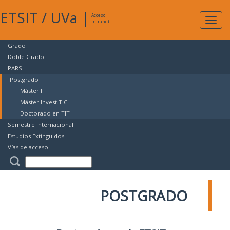
ETSIT
/
UVa
|
Acceso
Expan
Intranet
naveg
Grado
Doble Grado
PARS
Postgrado
Máster IT
Máster Invest.TIC
Doctorado en TIT
Semestre Internacional
Estudios Extinguidos
Vías de acceso
POSTGRADO