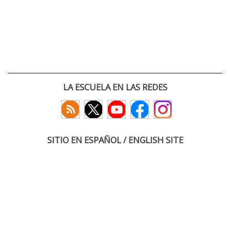
LA ESCUELA EN LAS REDES
SITIO EN ESPAÑOL / ENGLISH SITE
(c) 2026 :: Escuela Técnica Superior de Ingenieros de Telecomunicación
Paseo Belén 15. Campus Miguel Delibes
47011 Valladolid, España
Tel: +34 983 423660
email: infoacceso
tel
uva
es