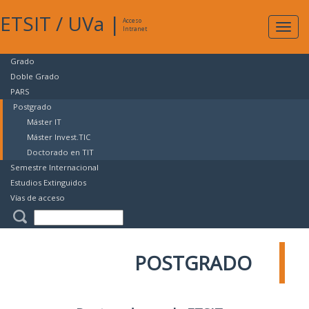
ETSIT
/
UVa
|
Acceso
Expan
Intranet
naveg
Grado
Doble Grado
PARS
Postgrado
Máster IT
Máster Invest.TIC
Doctorado en TIT
Semestre Internacional
Estudios Extinguidos
Vías de acceso
POSTGRADO