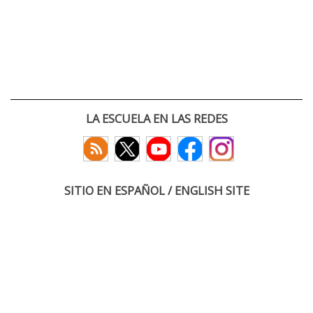
LA ESCUELA EN LAS REDES
SITIO EN ESPAÑOL / ENGLISH SITE
(c) 2026 :: Escuela Técnica Superior de Ingenieros de Telecomunicación
Paseo Belén 15. Campus Miguel Delibes
47011 Valladolid, España
Tel: +34 983 423660
email: infoacceso
tel
uva
es