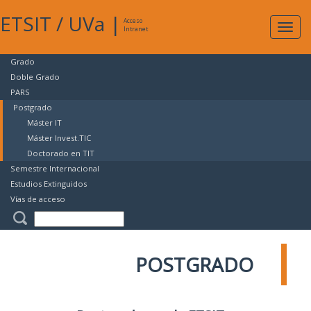
ETSIT
/
UVa
|
Acceso
Expan
Intranet
naveg
Grado
Doble Grado
PARS
Postgrado
Máster IT
Máster Invest.TIC
Doctorado en TIT
Semestre Internacional
Estudios Extinguidos
Vías de acceso
POSTGRADO