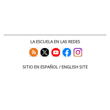
LA ESCUELA EN LAS REDES
SITIO EN ESPAÑOL / ENGLISH SITE
(c) 2026 :: Escuela Técnica Superior de Ingenieros de Telecomunicación
Paseo Belén 15. Campus Miguel Delibes
47011 Valladolid, España
Tel: +34 983 423660
email: infoacceso
tel
uva
es