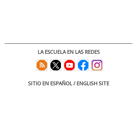
LA ESCUELA EN LAS REDES
SITIO EN ESPAÑOL / ENGLISH SITE
(c) 2026 :: Escuela Técnica Superior de Ingenieros de Telecomunicación
Paseo Belén 15. Campus Miguel Delibes
47011 Valladolid, España
Tel: +34 983 423660
email: infoacceso
tel
uva
es