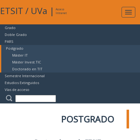
ETSIT
/
UVa
|
Acceso
Expan
Intranet
naveg
Grado
Doble Grado
PARS
Postgrado
Máster IT
Máster Invest.TIC
Doctorado en TIT
Semestre Internacional
Estudios Extinguidos
Vías de acceso
POSTGRADO