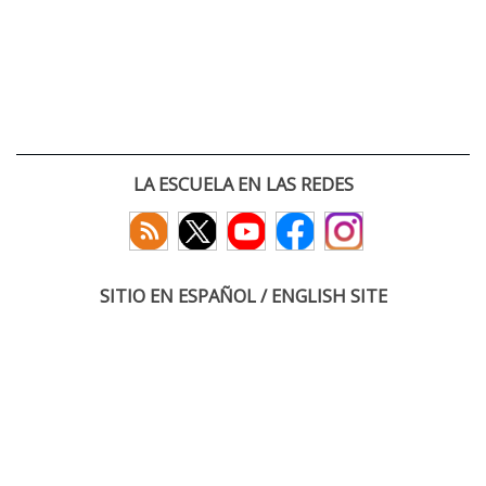
LA ESCUELA EN LAS REDES
SITIO EN ESPAÑOL / ENGLISH SITE
(c) 2026 :: Escuela Técnica Superior de Ingenieros de Telecomunicación
Paseo Belén 15. Campus Miguel Delibes
47011 Valladolid, España
Tel: +34 983 423660
email: infoacceso
tel
uva
es