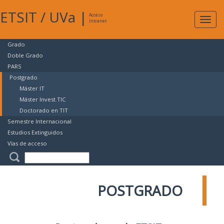
ETSIT
/
UVa
|
Acceso
Expan
Intranet
naveg
Grado
Doble Grado
PARS
Postgrado
Máster IT
Máster Invest.TIC
Doctorado en TIT
Semestre Internacional
Estudios Extinguidos
Vías de acceso
POSTGRADO