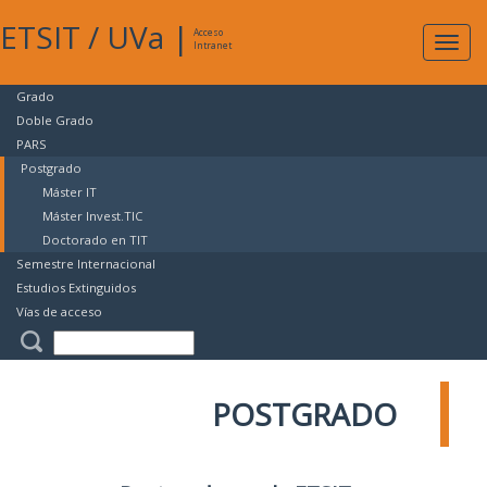
ETSIT
/
UVa
|
Acceso
Expan
Intranet
naveg
Grado
Doble Grado
PARS
Postgrado
Máster IT
Máster Invest.TIC
Doctorado en TIT
Semestre Internacional
Estudios Extinguidos
Vías de acceso
POSTGRADO