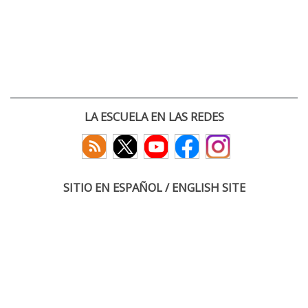
LA ESCUELA EN LAS REDES
SITIO EN ESPAÑOL / ENGLISH SITE
(c) 2026 :: Escuela Técnica Superior de Ingenieros de Telecomunicación
Paseo Belén 15. Campus Miguel Delibes
47011 Valladolid, España
Tel: +34 983 423660
email: infoacceso
tel
uva
es