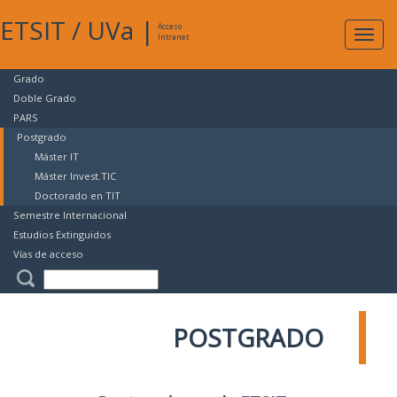
ETSIT
/
UVa
|
Acceso
Expan
Intranet
naveg
Grado
Doble Grado
PARS
Postgrado
Máster IT
Máster Invest.TIC
Doctorado en TIT
Semestre Internacional
Estudios Extinguidos
Vías de acceso
POSTGRADO