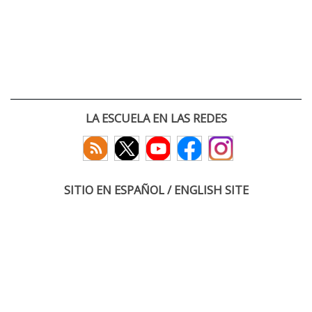
LA ESCUELA EN LAS REDES
SITIO EN ESPAÑOL / ENGLISH SITE
(c) 2026 :: Escuela Técnica Superior de Ingenieros de Telecomunicación
Paseo Belén 15. Campus Miguel Delibes
47011 Valladolid, España
Tel: +34 983 423660
email: infoacceso
tel
uva
es