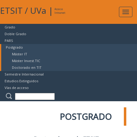
ETSIT
/
UVa
|
Acceso
Expan
Intranet
naveg
Grado
Doble Grado
PARS
Postgrado
Máster IT
Máster Invest.TIC
Doctorado en TIT
Semestre Internacional
Estudios Extinguidos
Vías de acceso
POSTGRADO