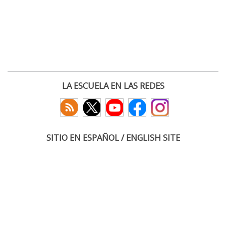
LA ESCUELA EN LAS REDES
SITIO EN ESPAÑOL / ENGLISH SITE
(c) 2026 :: Escuela Técnica Superior de Ingenieros de Telecomunicación
Paseo Belén 15. Campus Miguel Delibes
47011 Valladolid, España
Tel: +34 983 423660
email: infoacceso
tel
uva
es