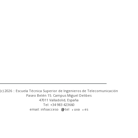
(c) 2026 :: Escuela Técnica Superior de Ingenieros de Telecomunicación
Paseo Belén 15. Campus Miguel Delibes
47011 Valladolid, España
Tel: +34 983 423660
email: infoacceso
tel
uva
es