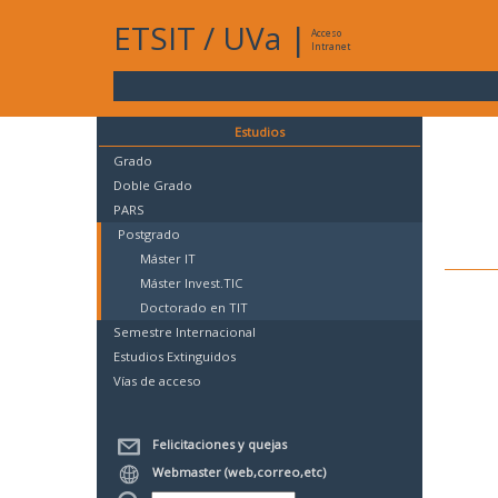
ETSIT
/
UVa
|
Acceso
Intranet
Estudios
Grado
Doble Grado
PARS
Postgrado
Máster IT
Máster Invest.TIC
Doctorado en TIT
Semestre Internacional
Estudios Extinguidos
Vías de acceso
Felicitaciones y quejas
Webmaster (web,correo,etc)