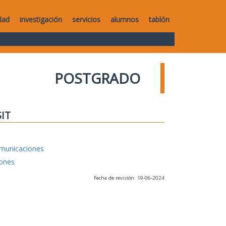
dad
investigación
servicios
alumnos
tablón
POSTGRADO
SIT
omunicaciones
iones
Fecha de revisión: 19-06-2024