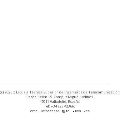
(c) 2026 :: Escuela Técnica Superior de Ingenieros de Telecomunicación
Paseo Belén 15. Campus Miguel Delibes
47011 Valladolid, España
Tel: +34 983 423660
email: infoacceso
tel
uva
es