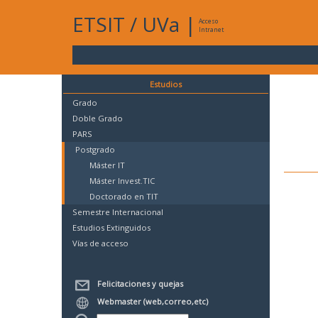
ETSIT
/
UVa
|
Acceso
Intranet
Estudios
Grado
Doble Grado
PARS
Postgrado
Máster IT
Máster Invest.TIC
Doctorado en TIT
Semestre Internacional
Estudios Extinguidos
Vías de acceso
Felicitaciones y quejas
Webmaster (web,correo,etc)