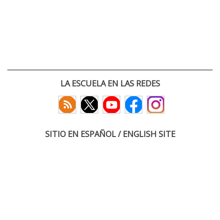
LA ESCUELA EN LAS REDES
SITIO EN ESPAÑOL / ENGLISH SITE
(c) 2026 :: Escuela Técnica Superior de Ingenieros de Telecomunicación
Paseo Belén 15. Campus Miguel Delibes
47011 Valladolid, España
Tel: +34 983 423660
email: infoacceso
tel
uva
es