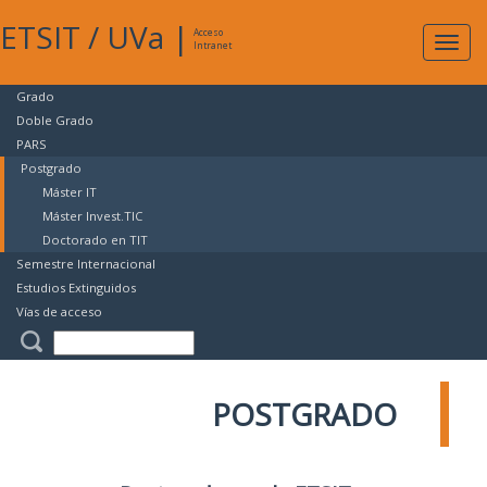
ETSIT
/
UVa
|
Acceso
Expan
Intranet
naveg
Grado
Doble Grado
PARS
Postgrado
Máster IT
Máster Invest.TIC
Doctorado en TIT
Semestre Internacional
Estudios Extinguidos
Vías de acceso
POSTGRADO