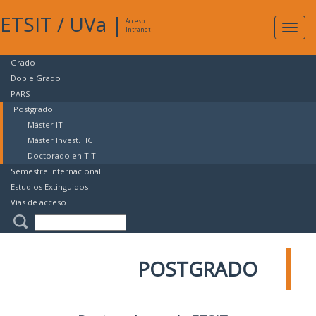
ETSIT
/
UVa
|
Acceso
Expan
Intranet
naveg
Grado
Doble Grado
PARS
Postgrado
Máster IT
Máster Invest.TIC
Doctorado en TIT
Semestre Internacional
Estudios Extinguidos
Vías de acceso
POSTGRADO