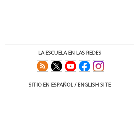
LA ESCUELA EN LAS REDES
SITIO EN ESPAÑOL / ENGLISH SITE
(c) 2026 :: Escuela Técnica Superior de Ingenieros de Telecomunicación
Paseo Belén 15. Campus Miguel Delibes
47011 Valladolid, España
Tel: +34 983 423660
email: infoacceso
tel
uva
es