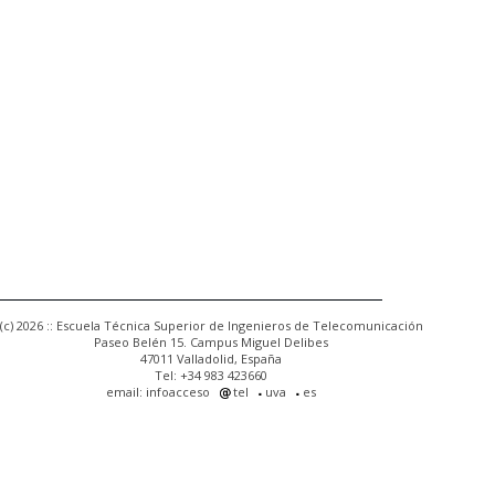
(c) 2026 :: Escuela Técnica Superior de Ingenieros de Telecomunicación
Paseo Belén 15. Campus Miguel Delibes
47011 Valladolid, España
Tel: +34 983 423660
email: infoacceso
tel
uva
es