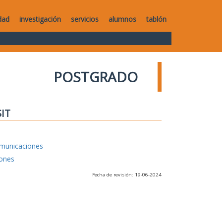
dad
investigación
servicios
alumnos
tablón
POSTGRADO
SIT
omunicaciones
iones
Fecha de revisión: 19-06-2024