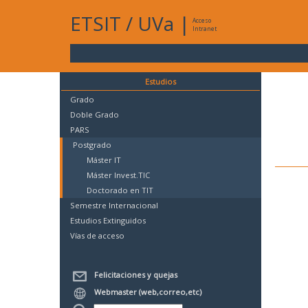
ETSIT
/
UVa
|
Acceso
Intranet
Estudios
Grado
Doble Grado
PARS
Postgrado
Máster IT
Máster Invest.TIC
Doctorado en TIT
Semestre Internacional
Estudios Extinguidos
Vías de acceso
Felicitaciones y quejas
Webmaster (web,correo,etc)