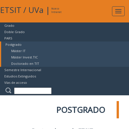
ETSIT
/
UVa
|
Acceso
Expan
Intranet
naveg
Grado
Doble Grado
PARS
Postgrado
Máster IT
Máster Invest.TIC
Doctorado en TIT
Semestre Internacional
Estudios Extinguidos
Vías de acceso
POSTGRADO