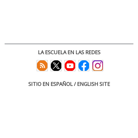
LA ESCUELA EN LAS REDES
SITIO EN ESPAÑOL / ENGLISH SITE
(c) 2026 :: Escuela Técnica Superior de Ingenieros de Telecomunicación
Paseo Belén 15. Campus Miguel Delibes
47011 Valladolid, España
Tel: +34 983 423660
email: infoacceso
tel
uva
es