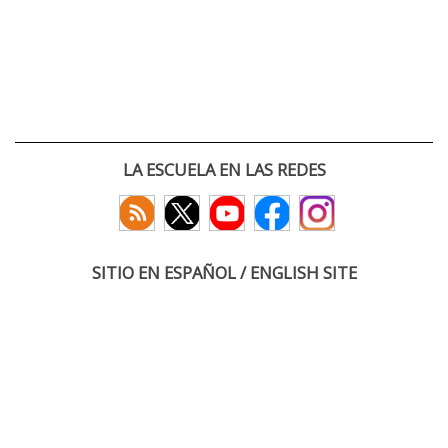
LA ESCUELA EN LAS REDES
SITIO EN ESPAÑOL / ENGLISH SITE
(c) 2026 :: Escuela Técnica Superior de Ingenieros de Telecomunicación
Paseo Belén 15. Campus Miguel Delibes
47011 Valladolid, España
Tel: +34 983 423660
email: infoacceso
tel
uva
es