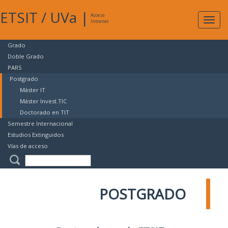
ETSIT
/
UVa
|
Acceso
Expan
Intranet
naveg
Grado
Doble Grado
PARS
Postgrado
Máster IT
Máster Invest.TIC
Doctorado en TIT
Semestre Internacional
Estudios Extinguidos
Vías de acceso
POSTGRADO