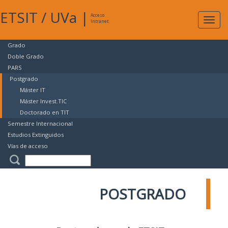
ETSIT
/
UVa
|
Acceso
Expan
Intranet
naveg
Grado
Doble Grado
PARS
Postgrado
Máster IT
Máster Invest.TIC
Doctorado en TIT
Semestre Internacional
Estudios Extinguidos
Vías de acceso
POSTGRADO