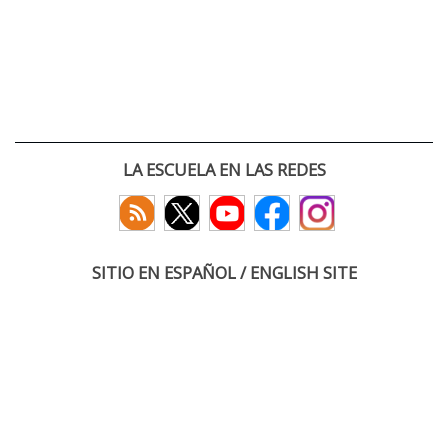
LA ESCUELA EN LAS REDES
SITIO EN ESPAÑOL / ENGLISH SITE
(c) 2026 :: Escuela Técnica Superior de Ingenieros de Telecomunicación
Paseo Belén 15. Campus Miguel Delibes
47011 Valladolid, España
Tel: +34 983 423660
email: infoacceso
tel
uva
es