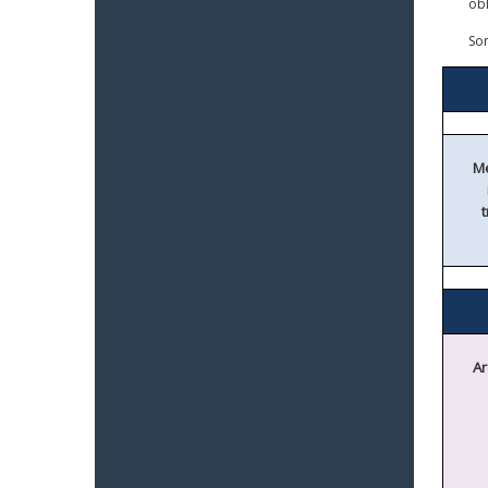
obl
Son
Me
t
Ar