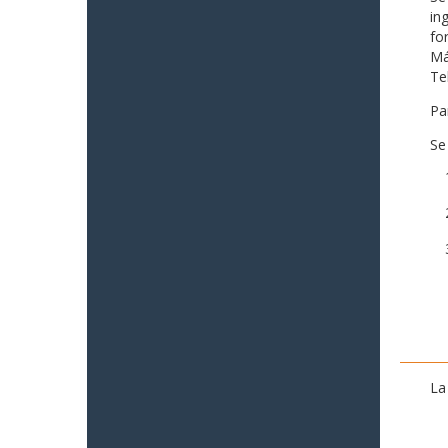
in
fo
Má
Te
Pa
Se
La