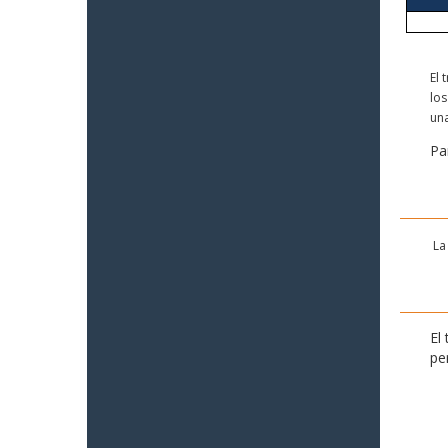
El 
los
una
Pa
La 
El
per