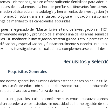
stemas Telemáticos), si bien
ofrece suficiente flexibilidad
para adecuars
tereses de los alumnos a la hora de perfilar sus itinerarios formativ
rmación básica sobre metodología y herramientas de investigación (r
n formación sobre transferencia tecnológica e innovación, así como c
nga de manifiesto las capacidades adquiridas.
í pues, el egresado del "Máster Universitario de Investigación en TIC
lativamente amplio y profundo de al menos una de las áreas señalad
 las TIC mediante la investigación creativa guiada
. Esto le permitirá
alificación y especialización, y fundamentalmente supondrá un punto d
tividades investigadoras, lo cual debería complementarse con el desar
Requisitos y Selecci
Requisitos Generales
mo norma general los alumnos deben estar en posesión de un título un
a institución de educación superior del Espacio Europeo de Educación 
tulo para el acceso a enseñanza de máster.
 obstante, para los titulados conforme a sistemas educativos ajenos
drán acceder a estos estudios sin necesidad de homologación de sus 