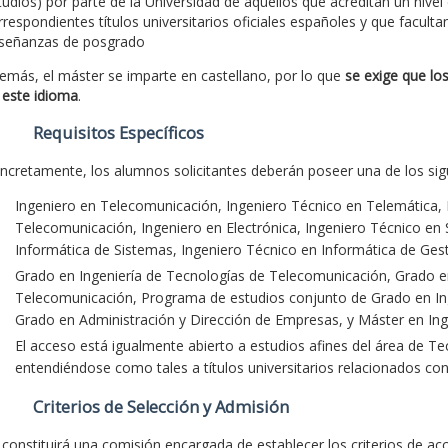
tudios) por parte de la Universidad de aquellos que acreditan un nivel
rrespondientes títulos universitarios oficiales españoles y que facultan
señanzas de posgrado
emás, el máster se imparte en castellano, por lo que
se exige que lo
 este idioma
.
Requisitos Específicos
ncretamente, los alumnos solicitantes deberán poseer una de los sigui
Ingeniero en Telecomunicación, Ingeniero Técnico en Telemática, 
Telecomunicación, Ingeniero en Electrónica, Ingeniero Técnico en 
Informática de Sistemas, Ingeniero Técnico en Informática de Gest
Grado en Ingeniería de Tecnologías de Telecomunicación, Grado en
Telecomunicación, Programa de estudios conjunto de Grado en In
Grado en Administración y Dirección de Empresas, y Máster en Ing
El acceso está igualmente abierto a estudios afines del área de 
entendiéndose como tales a títulos universitarios relacionados con
Criterios de Selección y Admisión
 constituirá una comisión encargada de establecer los criterios de ac