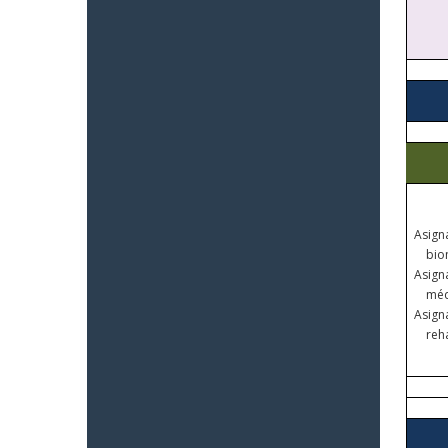
Asigna
bio
Asign
méd
Asigna
reha