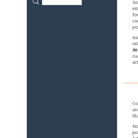
Si
in
fo
co
po
As
re
de
cu
ac
Co
un
tí
No
po