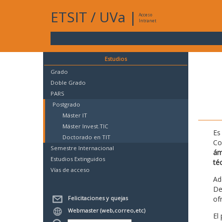
ETSIT
/
UVa
|
Acceso
Intranet
Estudios
Grado
Doble Grado
PARS
Postgrado
Máster IT
Máster Invest.TIC
Es
Doctorado en TIT
Co
Semestre Internacional
ám
Estudios Extinguidos
té
Vías de acceso
Ad
De
Felicitaciones y quejas
of
Webmaster (web,correo,etc)
El