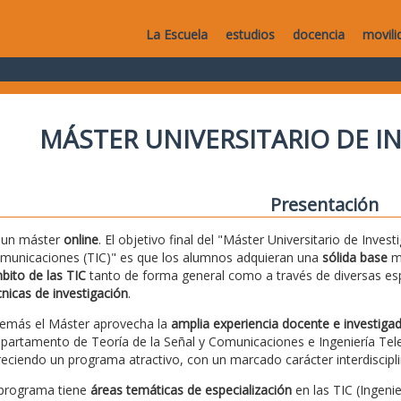
La Escuela
estudios
docencia
movili
MÁSTER UNIVERSITARIO DE IN
Presentación
 un máster
online
. El objetivo final del "Máster Universitario de Inves
municaciones (TIC)" es que los alumnos adquieran una
sólida base
me
bito de las TIC
tanto de forma general como a través de diversas es
cnicas de investigación
.
emás el Máster aprovecha la
amplia experiencia docente e investiga
partamento de Teoría de la Señal y Comunicaciones e Ingeniería Telem
reciendo un programa atractivo, con un marcado carácter interdiscipli
 programa tiene
áreas temáticas de especialización
en las TIC (Ingeni