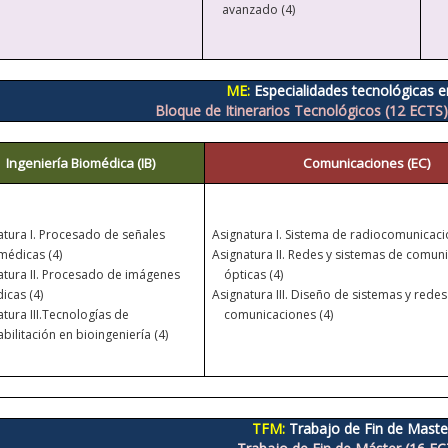
avanzado (4)
ME:
Especialidades tecnológicas e
Bloque de Itinerarios Tecnológicos (12 ECTS)
Ingeniería Biomédica (IB)
Comunicaciones (EC)
tura I.
Procesado de señales
Asignatura I.
Sistema de radiocomunicacio
médicas (4)
Asignatura II. Redes y sistemas de comun
atura II. Procesado de imágenes
ópticas (4)
icas (4)
Asignatura III.
Diseño de sistemas y redes
tura III.
Tecnologías de
comunicaciones (4)
bilitación en bioingeniería (4)
TFM:
Trabajo de Fin de Maste