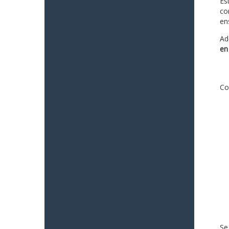
Es
co
en
Ad
en
Co
Se