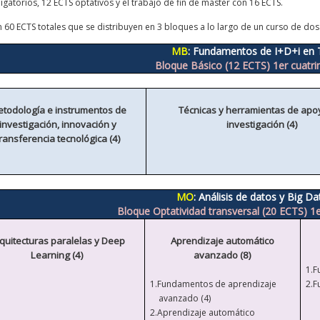
igatorios, 12
ECTS optativos y el trabajo de fin de máster con 16
ECTS.
 60 ECTS totales que se distribuyen en 3 bloques a lo largo de un curso de dos
MB
: Fundamentos de I+D+i en 
Bloque Básico (12 ECTS) 1er cuatr
todología e instrumentos de
Técnicas y herramientas de apoy
investigación, innovación y
investigación (4)
ransferencia tecnológica (4)
MO
: Análisis de datos y Big Da
Bloque Optatividad transversal (20 ECTS) 1
quitecturas paralelas y Deep
Aprendizaje automático
Learning (4)
avanzado (8)
1.
F
1.
Fundamentos de aprendizaje
2.F
avanzado (4)
2.Aprendizaje automático