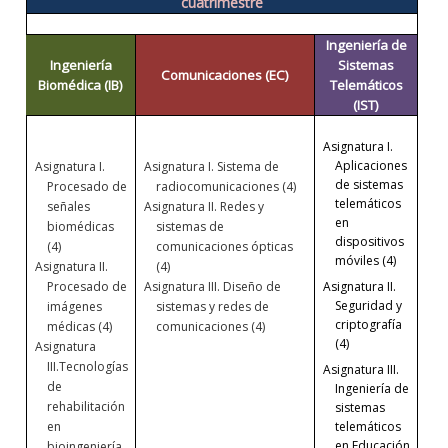
cuatrimestre
Ingeniería de
Ingeniería
Sistemas
Comunicaciones (EC)
Biomédica (IB)
Telemáticos
(IST)
Asignatura I.
Aplicaciones
Asignatura I.
Asignatura I.
Sistema de
de sistemas
Procesado de
radiocomunicaciones (4)
telemáticos
señales
Asignatura II. Redes y
en
biomédicas
sistemas de
dispositivos
(4)
comunicaciones ópticas
móviles (4)
Asignatura II.
(4)
Asignatura II.
Procesado de
Asignatura III.
Diseño de
Seguridad y
imágenes
sistemas y redes de
criptografía
médicas (4)
comunicaciones (4)
(4)
Asignatura
III.
Tecnologías
Asignatura III.
de
Ingeniería de
rehabilitación
sistemas
telemáticos
en
en Educación
bioingeniería