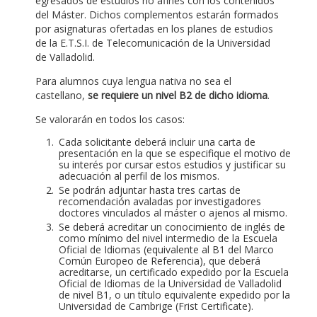
egresados de estudios no afines con los contenidos
del Máster. Dichos complementos estarán formados
por asignaturas ofertadas en los planes de estudios
de la E.T.S.I. de Telecomunicación de la Universidad
de Valladolid.
Para alumnos cuya lengua nativa no sea el
castellano,
se requiere un nivel B2 de dicho idioma
.
Se valorarán en todos los casos:
Cada solicitante deberá incluir una carta de
presentación en la que se especifique el motivo de
su interés por cursar estos estudios y justificar su
adecuación al perfil de los mismos.
Se podrán adjuntar hasta tres cartas de
recomendación avaladas por investigadores
doctores vinculados al máster o ajenos al mismo.
Se deberá acreditar un conocimiento de inglés de
como mínimo del nivel intermedio de la Escuela
Oficial de Idiomas (equivalente al B1 del Marco
Común Europeo de Referencia), que deberá
acreditarse, un certificado expedido por la Escuela
Oficial de Idiomas de la Universidad de Valladolid
de nivel B1, o un título equivalente expedido por la
Universidad de Cambrige (Frist Certificate).