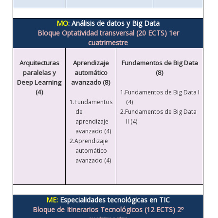
MO
: Análisis de datos y Big Data
Bloque Optatividad transversal (20 ECTS) 1er
cuatrimestre
Arquitecturas
Aprendizaje
Fundamentos de Big Data
paralelas y
automático
(8)
Deep Learning
avanzado (8)
(4)
1.
Fundamentos de Big Data I
1.
Fundamentos
(4)
de
2.Fundamentos de Big Data
aprendizaje
II (4)
avanzado (4)
2.Aprendizaje
automático
avanzado (4)
ME:
Especialidades tecnológicas en TIC
Bloque de Itinerarios Tecnológicos (12 ECTS) 2º