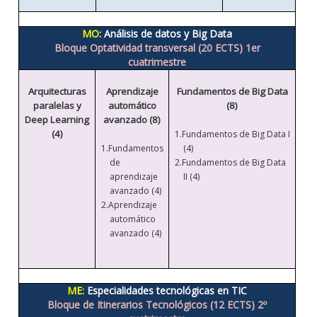
MO
: Análisis de datos y Big Data
Bloque Optatividad transversal (20 ECTS) 1er
cuatrimestre
Arquitecturas
Aprendizaje
Fundamentos de Big Data
paralelas y
automático
(8)
Deep Learning
avanzado (8)
(4)
1.
Fundamentos de Big Data I
1.
Fundamentos
(4)
de
2.Fundamentos de Big Data
aprendizaje
II (4)
avanzado (4)
2.Aprendizaje
automático
avanzado (4)
ME:
Especialidades tecnológicas en TIC
Bloque de Itinerarios Tecnológicos (12 ECTS) 2º