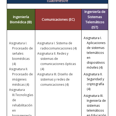
cuatrimestre
Ingeniería de
Ingeniería
Sistemas
Comunicaciones (EC)
Biomédica (IB)
Telemáticos
(IST)
Asignatura I.
Aplicaciones
Asignatura I.
Asignatura I.
Sistema de
de sistemas
Procesado de
radiocomunicaciones (4)
telemáticos
señales
Asignatura II. Redes y
en
biomédicas
sistemas de
dispositivos
(4)
comunicaciones ópticas
móviles (4)
Asignatura II.
(4)
Asignatura II.
Procesado de
Asignatura III.
Diseño de
Seguridad y
imágenes
sistemas y redes de
criptografía
médicas (4)
comunicaciones (4)
(4)
Asignatura
III.
Tecnologías
Asignatura III.
de
Ingeniería de
rehabilitación
sistemas
telemáticos
en
en Educación
bioingeniería