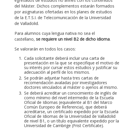
egresados de estudios no afines con los contenidos
del Máster. Dichos complementos estarán formados
por asignaturas ofertadas en los planes de estudios
de la E.T.S.I. de Telecomunicación de la Universidad
de Valladolid.
Para alumnos cuya lengua nativa no sea el
castellano,
se requiere un nivel B2 de dicho idioma
.
Se valorarán en todos los casos:
Cada solicitante deberá incluir una carta de
presentación en la que se especifique el motivo de
su interés por cursar estos estudios y justificar su
adecuación al perfil de los mismos.
Se podrán adjuntar hasta tres cartas de
recomendación avaladas por investigadores
doctores vinculados al máster o ajenos al mismo.
Se deberá acreditar un conocimiento de inglés de
como mínimo del nivel intermedio de la Escuela
Oficial de Idiomas (equivalente al B1 del Marco
Común Europeo de Referencia), que deberá
acreditarse, un certificado expedido por la Escuela
Oficial de Idiomas de la Universidad de Valladolid
de nivel B1, o un título equivalente expedido por la
Universidad de Cambrige (Frist Certificate).