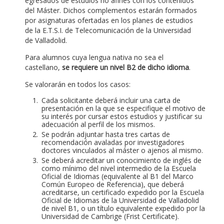
egresados de estudios no afines con los contenidos
del Máster. Dichos complementos estarán formados
por asignaturas ofertadas en los planes de estudios
de la E.T.S.I. de Telecomunicación de la Universidad
de Valladolid.
Para alumnos cuya lengua nativa no sea el
castellano,
se requiere un nivel B2 de dicho idioma
.
Se valorarán en todos los casos:
Cada solicitante deberá incluir una carta de
presentación en la que se especifique el motivo de
su interés por cursar estos estudios y justificar su
adecuación al perfil de los mismos.
Se podrán adjuntar hasta tres cartas de
recomendación avaladas por investigadores
doctores vinculados al máster o ajenos al mismo.
Se deberá acreditar un conocimiento de inglés de
como mínimo del nivel intermedio de la Escuela
Oficial de Idiomas (equivalente al B1 del Marco
Común Europeo de Referencia), que deberá
acreditarse, un certificado expedido por la Escuela
Oficial de Idiomas de la Universidad de Valladolid
de nivel B1, o un título equivalente expedido por la
Universidad de Cambrige (Frist Certificate).