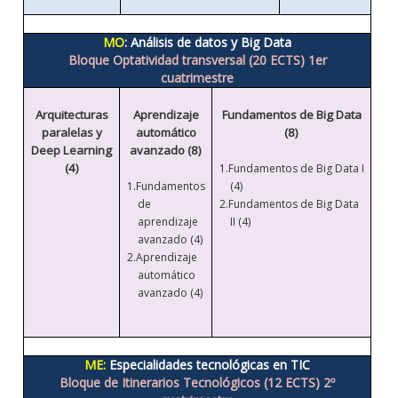
MO
: Análisis de datos y Big Data
Bloque Optatividad transversal (20 ECTS) 1er
cuatrimestre
Arquitecturas
Aprendizaje
Fundamentos de Big Data
paralelas y
automático
(8)
Deep Learning
avanzado (8)
(4)
1.
Fundamentos de Big Data I
1.
Fundamentos
(4)
de
2.Fundamentos de Big Data
aprendizaje
II (4)
avanzado (4)
2.Aprendizaje
automático
avanzado (4)
ME:
Especialidades tecnológicas en TIC
Bloque de Itinerarios Tecnológicos (12 ECTS) 2º