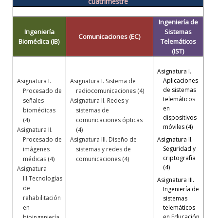
cuatrimestre
Ingeniería de
Ingeniería
Sistemas
Comunicaciones (EC)
Biomédica (IB)
Telemáticos
(IST)
Asignatura I.
Aplicaciones
Asignatura I.
Asignatura I.
Sistema de
de sistemas
Procesado de
radiocomunicaciones (4)
telemáticos
señales
Asignatura II. Redes y
en
biomédicas
sistemas de
dispositivos
(4)
comunicaciones ópticas
móviles (4)
Asignatura II.
(4)
Asignatura II.
Procesado de
Asignatura III.
Diseño de
Seguridad y
imágenes
sistemas y redes de
criptografía
médicas (4)
comunicaciones (4)
(4)
Asignatura
III.
Tecnologías
Asignatura III.
de
Ingeniería de
rehabilitación
sistemas
telemáticos
en
en Educación
bioingeniería