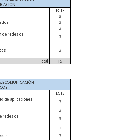
NICACIÓN
S
ECTS
3
rados
3
3
n de redes de
3
cos
3
Total
15
TELECOMUNICACIÓN
ICOS
ECTS
llo de aplicaciones
3
3
e redes de
3
s
3
ones
3