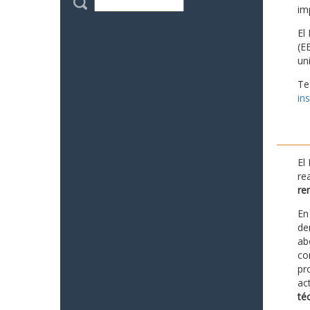
im
El
(E
un
Te
in
El
re
re
En
de
ab
co
pr
ac
té