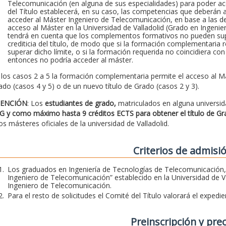
Telecomunicación (en alguna de sus especialidades) para poder a
del Título establecerá, en su caso, las competencias que deberá
acceder al Máster Ingeniero de Telecomunicación, en base a las des
acceso al Máster en la Universidad de Valladolid (Grado en Ingeni
tendrá en cuenta que los complementos formativos no pueden super
crediticia del título, de modo que si la formación complementaria
superar dicho límite, o si la formación requerida no coincidiera con
entonces no podría acceder al máster.
 los casos 2 a 5 la formación complementaria permite el acceso al Má
ado (casos 4 y 5) o de un nuevo título de Grado (casos 2 y 3).
ENCIÓN
: Los
estudiantes de grado,
matriculados en alguna universi
G y como máximo hasta 9 créditos ECTS para obtener el título de G
los másteres oficiales de la universidad de Valladolid.
Criterios de admisi
Los graduados en Ingeniería de Tecnologías de Telecomunicación,
Ingeniero de Telecomunicación” establecido en la Universidad de V
Ingeniero de Telecomunicación.
Para el resto de solicitudes el Comité del Título valorará el expedi
Preinscripción y pre