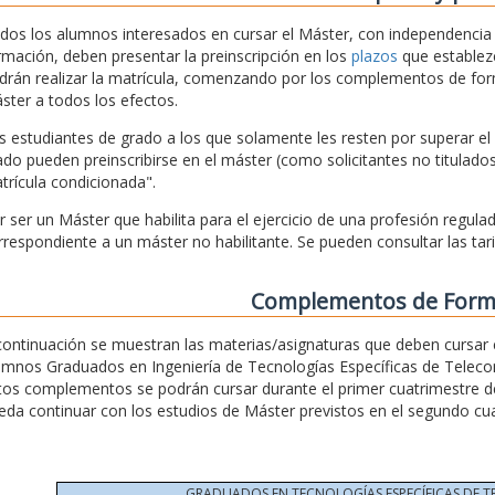
dos los alumnos interesados en cursar el Máster, con independencia 
rmación, deben presentar la preinscripción en los
plazos
que establezc
drán realizar la matrícula, comenzando por los complementos de fo
ster a todos los efectos.
s estudiantes de grado a los que solamente les resten por superar el
ado pueden preinscribirse en el máster (como solicitantes no titulado
trícula condicionada".
r ser un Máster que habilita para el ejercicio de una profesión regulada,
rrespondiente a un máster no habilitante. Se pueden consultar las tar
Complementos de Form
continuación se muestran las materias/asignaturas que deben curs
umnos Graduados en Ingeniería de Tecnologías Específicas de Telecomu
tos complementos se podrán cursar durante el primer cuatrimestre d
eda continuar con los estudios de Máster previstos en el segundo cua
GRADUADOS EN TECNOLOGÍAS ESPECÍFICAS DE 