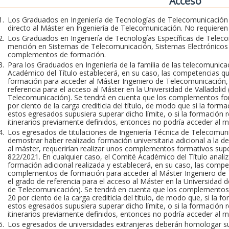
Acceso
Los Graduados en Ingeniería de Tecnologías de Telecomunicación p
directo al Máster en Ingeniería de Telecomunicación. No requier
Los Graduados en Ingeniería de Tecnologías Específicas de Telecom
mención en Sistemas de Telecomunicación, Sistemas Electrónicos 
complementos de formación.
Para los Graduados en Ingeniería de la familia de las telecomunica
Académico del Título establecerá, en su caso, las competencias 
formación para acceder al Máster Ingeniero de Telecomunicación, 
referencia para el acceso al Máster en la Universidad de Valladolid
Telecomunicación). Se tendrá en cuenta que los complementos for
por ciento de la carga crediticia del título, de modo que si la fo
estos egresados supusiera superar dicho límite, o si la formación 
itinerarios previamente definidos, entonces no podría acceder al m
Los egresados de titulaciones de Ingeniería Técnica de Telecomuni
demostrar haber realizado formación universitaria adicional a la de
al máster, requerirían realizar unos complementos formativos supe
822/2021. En cualquier caso, el Comité Académico del Título analizará
formación adicional realizada y establecerá, en su caso, las comp
complementos de formación para acceder al Máster Ingeniero de T
el grado de referencia para el acceso al Máster en la Universidad d
de Telecomunicación). Se tendrá en cuenta que los complementos 
20 por ciento de la carga crediticia del título, de modo que, si la
estos egresados supusiera superar dicho límite, o si la formación 
itinerarios previamente definidos, entonces no podría acceder al m
Los egresados de universidades extranjeras deberán homologar su 