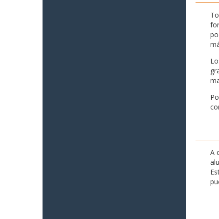
To
fo
po
má
Lo
gr
ma
Po
co
A 
al
Es
pu