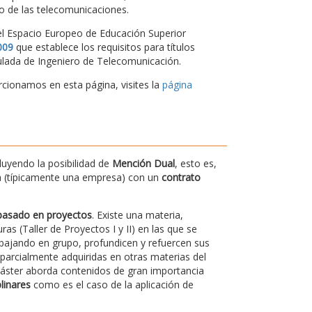
to de las telecomunicaciones.
el Espacio Europeo de Educación Superior
009
que establece los requisitos para títulos
regulada de Ingeniero de Telecomunicación.
ionamos en esta página, visites la
página
luyendo la posibilidad de
Mención Dual
, esto es,
ra (típicamente una empresa) con un
contrato
basado en proyectos
. Existe una materia,
 (Taller de Proyectos I y II) en las que se
bajando en grupo, profundicen y refuercen sus
arcialmente adquiridas en otras materias del
máster aborda contenidos de gran importancia
linares
como es el caso de la aplicación de