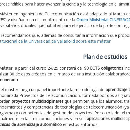
prescindibles para hacer avanzar la ciencia y la tecnología en el ámbi
 Máster en Ingeniería de Telecomunicación está adaptado al Marco d
EES) y diseñado en el cumplimiento de la
Orden Ministerial CIN/355/2
iversitarios oficiales que habiliten para el ejercicio de la profesión 
 recomendamos que, además de consultar la información que proporc
stitucional de la Universidad de Valladolid sobre este máster
.
Plan de estudios
 Máster, a partir del curso 24/25 constará de
90 ECTS obligatorios
inc
alizar 30 de esos créditos en el marco de una institución colaborado
munerado
.
 el máster juega un papel importante la metodología de
aprendizaje 
nominada Proyectos de Telecomunicación, formada por dos asignaturas
ordan
proyectos multidisciplinares
que permiten que los alumnos, tra
nocimientos y competencias de tecnologías de telecomunicación (ya p
ograma) y competencias de gestión de proyectos. Por otro lado, el 
tualmente en las telecomunicaciones y en sus
aplicaciones multidiscip
cnicas de aprendizaje automático
en estos entornos.