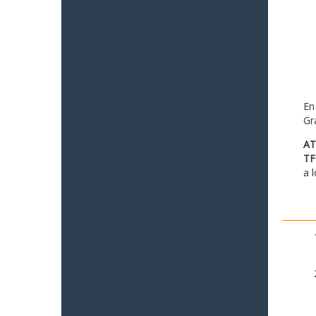
En
Gr
AT
TF
a 