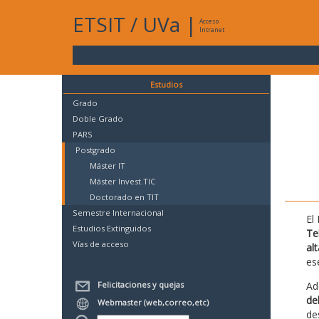
ETSIT
/
UVa
|
Acceso
Intranet
Estudios
Grado
Doble Grado
PARS
Postgrado
Máster IT
Máster Invest.TIC
Doctorado en TIT
Semestre Internacional
El
Estudios Extinguidos
Te
Vías de acceso
al
es
Felicitaciones y quejas
Ad
de
Webmaster (web,correo,etc)
de