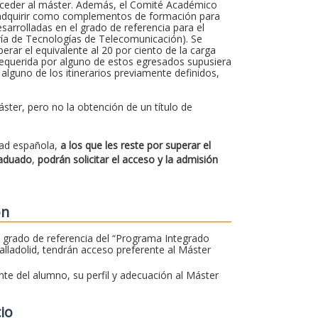
cceder al máster. Además, el Comité Académico
n adquirir como complementos de formación para
arrolladas en el grado de referencia para el
ería de Tecnologías de Telecomunicación). Se
ar el equivalente al 20 por ciento de la carga
 requerida por alguno de estos egresados supusiera
 alguno de los itinerarios previamente definidos,
ster, pero no la obtención de un título de
dad española,
a los que les reste por superar el
raduado
,
podrán solicitar el acceso y la admisión
ón
 grado de referencia del “Programa Integrado
alladolid, tendrán acceso preferente al Máster
ente del alumno, su perfil y adecuación al Máster
cio