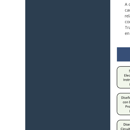
A 
ca
re
co
Tr
en