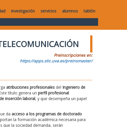
dad
investigación
servicios
alumnos
tablón
 TELECOMUNICACIÓN
Preinscripciones en:
https://apps.stic.uva.es/preinsmaster/
orga
atribuciones profesionales
del
Ingeniero de
 Este título genera un
perfil profesional
de inserción laboral
, y que desempeña un papel
 que da
acceso a los programas de doctorado
portan la formación académica necesaria para
icos que la sociedad demanda, serán