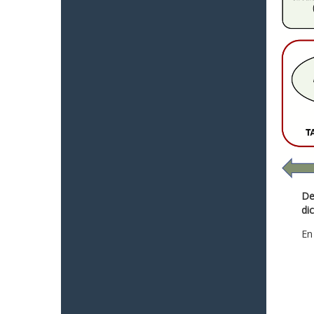
De
di
En