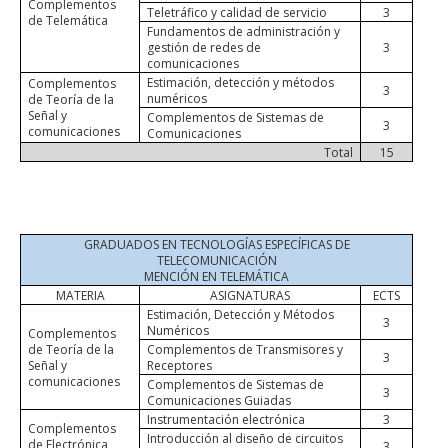
Complementos
Teletráfico y calidad de servicio
3
de Telemática
Fundamentos de administración y
gestión de redes de
3
comunicaciones
Estimación, detección y métodos
Complementos
3
numéricos
de Teoría de la
Señal y
Complementos de Sistemas de
3
comunicaciones
Comunicaciones
Total
15
GRADUADOS EN TECNOLOGÍAS ESPECÍFICAS DE
TELECOMUNICACIÓN
MENCIÓN EN TELEMÁTICA
MATERIA
ASIGNATURAS
ECTS
Estimación, Detección y Métodos
3
Numéricos
Complementos
de Teoría de la
Complementos de Transmisores y
3
Señal y
Receptores
comunicaciones
Complementos de Sistemas de
3
Comunicaciones Guiadas
Instrumentación electrónica
3
Complementos
Introducción al diseño de circuitos
de Electrónica
3