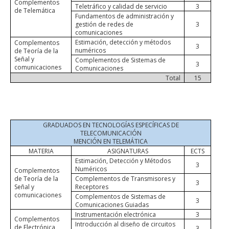
Complementos
Teletráfico y calidad de servicio
3
de Telemática
Fundamentos de administración y
gestión de redes de
3
comunicaciones
Estimación, detección y métodos
Complementos
3
numéricos
de Teoría de la
Señal y
Complementos de Sistemas de
3
comunicaciones
Comunicaciones
Total
15
GRADUADOS EN TECNOLOGÍAS ESPECÍFICAS DE
TELECOMUNICACIÓN
MENCIÓN EN TELEMÁTICA
MATERIA
ASIGNATURAS
ECTS
Estimación, Detección y Métodos
3
Numéricos
Complementos
de Teoría de la
Complementos de Transmisores y
3
Señal y
Receptores
comunicaciones
Complementos de Sistemas de
3
Comunicaciones Guiadas
Instrumentación electrónica
3
Complementos
Introducción al diseño de circuitos
de Electrónica
3