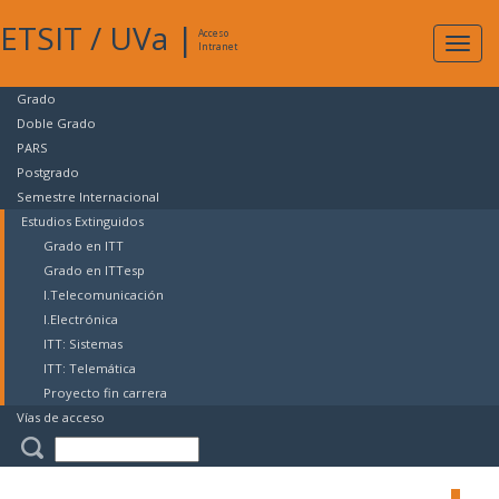
ETSIT
/
UVa
|
Acceso
Expan
Intranet
naveg
Grado
Doble Grado
PARS
Postgrado
Semestre Internacional
Estudios Extinguidos
Grado en ITT
Grado en ITTesp
I.Telecomunicación
I.Electrónica
ITT: Sistemas
ITT: Telemática
Proyecto fin carrera
Vías de acceso