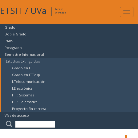
ETSIT
/
UVa
|
Acceso
Expan
Intranet
naveg
Grado
Doble Grado
PARS
Postgrado
Semestre Internacional
Estudios Extinguidos
Grado en ITT
Grado en ITTesp
I.Telecomunicación
I.Electrónica
ITT: Sistemas
ITT: Telemática
Proyecto fin carrera
Vías de acceso