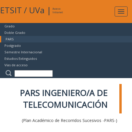
ETSIT
/
UVa
|
Acceso
Expan
Intranet
naveg
Grado
Doble Grado
PARS
Postgrado
Semestre Internacional
Estudios Extinguidos
Vías de acceso
PARS INGENIERO/A DE
TELECOMUNICACIÓN
(Plan Académico de Recorridos Sucesivos -PARS-)