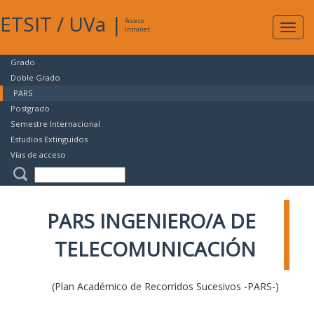
ETSIT
/
UVa
|
Acceso
Expan
Intranet
naveg
Grado
Doble Grado
PARS
Postgrado
Semestre Internacional
Estudios Extinguidos
Vías de acceso
PARS INGENIERO/A DE
TELECOMUNICACIÓN
(Plan Académico de Recorridos Sucesivos -PARS-)