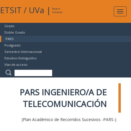
ETSIT
/
UVa
|
Acceso
Expan
Intranet
naveg
Grado
Doble Grado
PARS
Postgrado
Semestre Internacional
Estudios Extinguidos
Vías de acceso
PARS INGENIERO/A DE
TELECOMUNICACIÓN
(Plan Académico de Recorridos Sucesivos -PARS-)