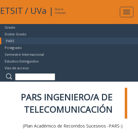
ETSIT
/
UVa
|
Acceso
Expan
Intranet
naveg
Grado
Doble Grado
PARS
Postgrado
Semestre Internacional
Estudios Extinguidos
Vías de acceso
PARS INGENIERO/A DE
TELECOMUNICACIÓN
(Plan Académico de Recorridos Sucesivos -PARS-)