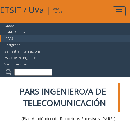
ETSIT
/
UVa
|
Acceso
Expan
Intranet
naveg
Grado
Doble Grado
PARS
Postgrado
Semestre Internacional
Estudios Extinguidos
Vías de acceso
PARS INGENIERO/A DE
TELECOMUNICACIÓN
(Plan Académico de Recorridos Sucesivos -PARS-)