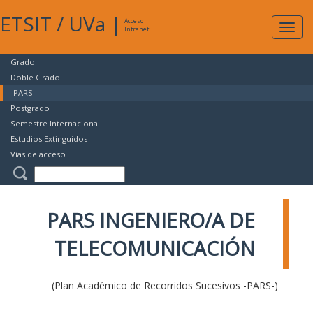
ETSIT
/
UVa
|
Acceso
Expan
Intranet
naveg
Grado
Doble Grado
PARS
Postgrado
Semestre Internacional
Estudios Extinguidos
Vías de acceso
PARS INGENIERO/A DE
TELECOMUNICACIÓN
(Plan Académico de Recorridos Sucesivos -PARS-)