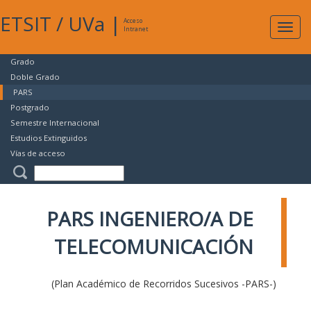
ETSIT
/
UVa
|
Acceso
Expan
Intranet
naveg
Grado
Doble Grado
PARS
Postgrado
Semestre Internacional
Estudios Extinguidos
Vías de acceso
PARS INGENIERO/A DE
TELECOMUNICACIÓN
(Plan Académico de Recorridos Sucesivos -PARS-)