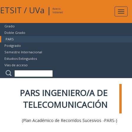
ETSIT
/
UVa
|
Acceso
Expan
Intranet
naveg
Grado
Doble Grado
PARS
Postgrado
Semestre Internacional
Estudios Extinguidos
Vías de acceso
PARS INGENIERO/A DE
TELECOMUNICACIÓN
(Plan Académico de Recorridos Sucesivos -PARS-)