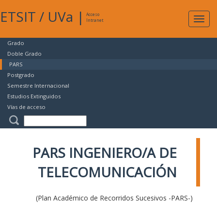
ETSIT
/
UVa
|
Acceso
Expan
Intranet
naveg
Grado
Doble Grado
PARS
Postgrado
Semestre Internacional
Estudios Extinguidos
Vías de acceso
PARS INGENIERO/A DE
TELECOMUNICACIÓN
(Plan Académico de Recorridos Sucesivos -PARS-)