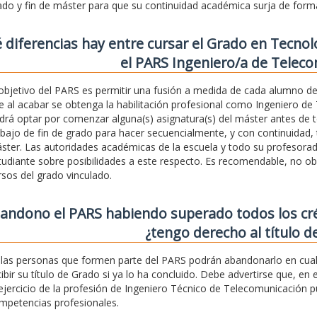
ado y fin de máster para que su continuidad académica surja de form
 diferencias hay entre cursar el Grado en Tecnol
el PARS Ingeniero/a de Telec
 objetivo del PARS es permitir una fusión a medida de cada alumno de
e al acabar se obtenga la habilitación profesional como Ingeniero de 
drá optar por comenzar alguna(s) asignatura(s) del máster antes de te
abajo de fin de grado para hacer secuencialmente, y con continuidad, t
ster. Las autoridades académicas de la escuela y todo su profesor
tudiante sobre posibilidades a este respecto. Es recomendable, no ob
rsos del grado vinculado.
bandono el PARS habiendo superado todos los cr
¿tengo derecho al título d
, las personas que formen parte del PARS podrán abandonarlo en cual
cibir su título de Grado si ya lo ha concluido. Debe advertirse que, en e
 ejercicio de la profesión de Ingeniero Técnico de Telecomunicación 
mpetencias profesionales.