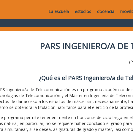
La Escuela
estudios
docencia
movili
PARS INGENIERO/A DE
(
¿Qué es el PARS Ingeniero/a de T
RS Ingeniero/a de Telecomunicación es un programa académico de r
cnologías de Telecomunicación y el Máster en Ingeniería de Telecomun
ectos de dar acceso a los estudios de máster sin, necesariamente, ha
smo se obtendrá la titulación habilitante para el ejercicio de la prof
te programa permite tener en mente un horizonte de ciclo largo en e
s natural; en particular, no se requiere haber concluido el grado para
ra simultanear, si se desea, asignaturas de grado y máster, así como 