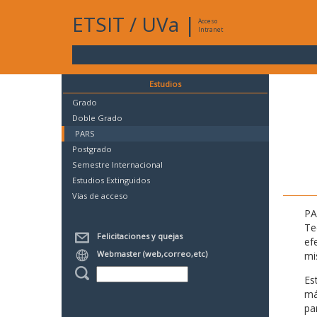
ETSIT
/
UVa
|
Acceso
Intranet
Estudios
Grado
Doble Grado
PARS
Postgrado
Semestre Internacional
Estudios Extinguidos
Vías de acceso
PA
Te
Felicitaciones y quejas
ef
Webmaster (web,correo,etc)
mi
Es
má
pa