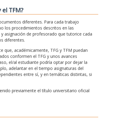
y el TFM?
documentos diferentes. Para cada trabajo
omo los procedimientos descritos en las
o y asignación de profesorado que tutorice cada
s diferentes.
rmite que, académicamente, TFG y TFM puedan
ultados conformen el TFG y unos avances
aso, el/al estudiante podría optar por dejar la
plo, adelantar en el tiempo asignaturas del
ndientes entre sí, y en temáticas distintas, si
do previamente el título universitario oficial