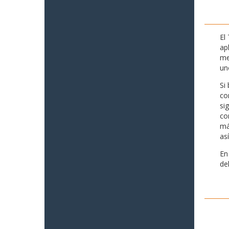
El
ap
me
un
Si
co
si
co
má
as
En
de