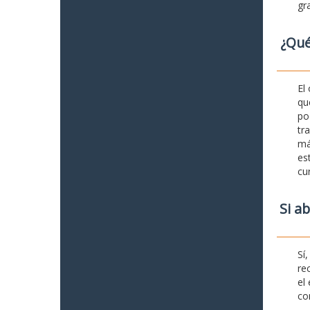
gr
¿Qué
El
qu
po
tr
má
es
cu
Si a
Sí
re
el
co