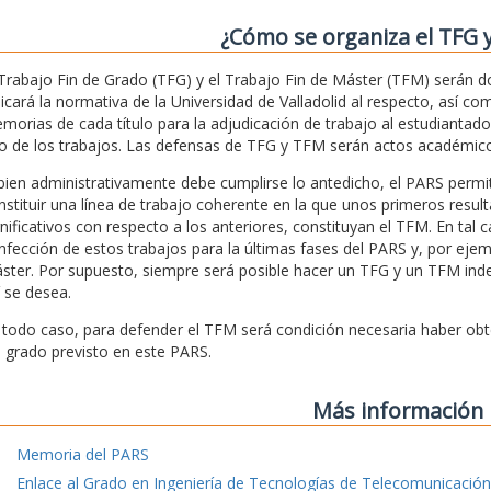
¿Cómo se organiza el TFG 
 Trabajo Fin de Grado (TFG) y el Trabajo Fin de Máster (TFM) serán 
licará la normativa de la Universidad de Valladolid al respecto, así c
morias de cada título para la adjudicación de trabajo al estudiantad
o de los trabajos. Las defensas de TFG y TFM serán actos académico
 bien administrativamente debe cumplirse lo antedicho, el PARS pe
nstituir una línea de trabajo coherente en la que unos primeros res
gnificativos con respecto a los anteriores, constituyan el TFM. En tal c
nfección de estos trabajos para la últimas fases del PARS y, por ejem
ster. Por supuesto, siempre será posible hacer un TFG y un TFM indepe
í se desea.
 todo caso, para defender el TFM será condición necesaria haber obteni
l grado previsto en este PARS.
Más información
Memoria del PARS
Enlace al Grado en Ingeniería de Tecnologías de Telecomunicación