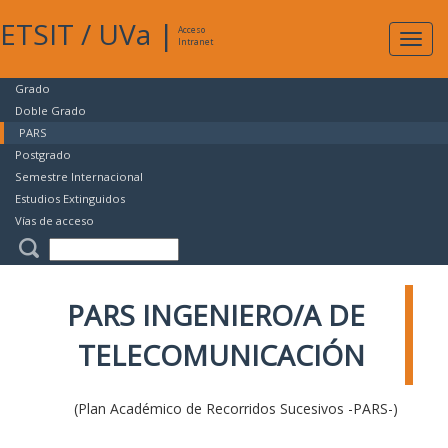
ETSIT
/
UVa
|
Acceso
Expan
Intranet
naveg
Grado
Doble Grado
PARS
Postgrado
Semestre Internacional
Estudios Extinguidos
Vías de acceso
PARS INGENIERO/A DE
TELECOMUNICACIÓN
(Plan Académico de Recorridos Sucesivos -PARS-)